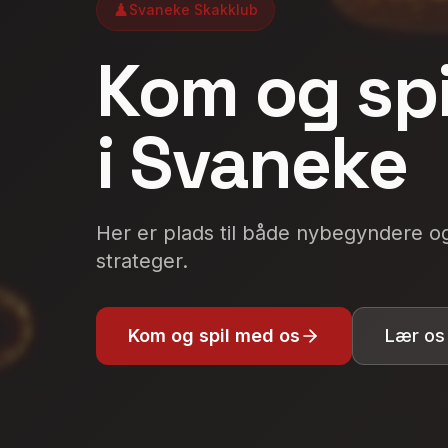
♟
Svaneke Skakklub
Kom og spi
i Svaneke
Her er plads til både nybegyndere o
strateger.
Kom og spil med os
Lær os