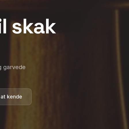
l skak
g garvede
 at kende