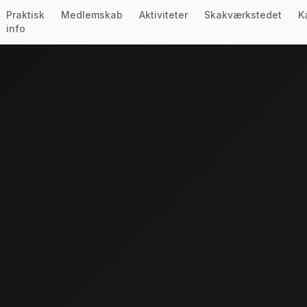
Praktisk
Medlemskab
Aktiviteter
Skakværkstedet
K
info